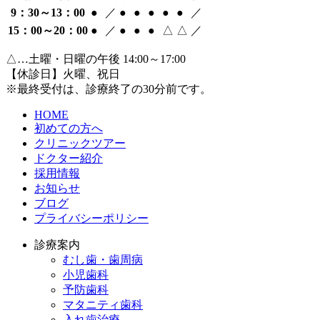
9：30～13：00
●
／
●
●
●
●
●
／
15：00～20：00
●
／
●
●
●
△
△
／
△…土曜・日曜の午後 14:00～17:00
【休診日】火曜、祝日
※最終受付は、診療終了の30分前です。
HOME
初めての方へ
クリニックツアー
ドクター紹介
採用情報
お知らせ
ブログ
プライバシーポリシー
診療案内
むし歯・歯周病
小児歯科
予防歯科
マタニティ歯科
入れ歯治療