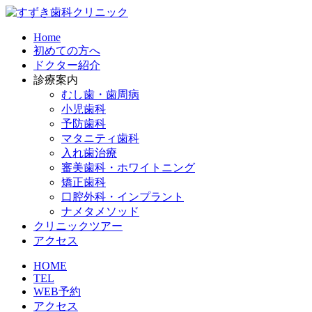
Home
初めての方へ
ドクター紹介
診療案内
むし歯・歯周病
小児歯科
予防歯科
マタニティ歯科​
入れ歯治療​
審美歯科・ホワイトニング​
矯正歯科​
口腔外科・インプラント​
ナメタメソッド
クリニックツアー
アクセス
HOME
TEL
WEB予約
アクセス