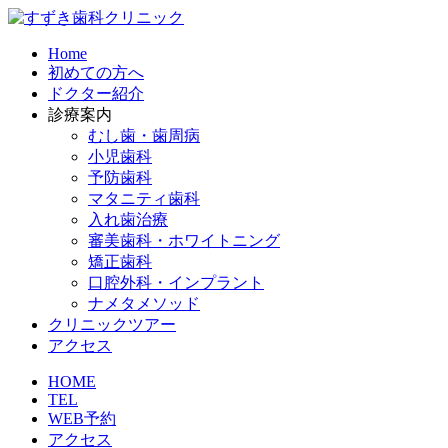
Home
初めての方へ
ドクター紹介
診療案内
むし歯・歯周病
小児歯科
予防歯科
マタニティ歯科​
入れ歯治療​
審美歯科・ホワイトニング​
矯正歯科​
口腔外科・インプラント​
ナメタメソッド
クリニックツアー
アクセス
HOME
TEL
WEB予約
アクセス