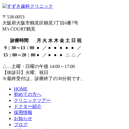
〒538-0053
大阪府大阪市鶴見区鶴見3丁目6番7号
M’s COURT鶴見
診療時間
月
火
水
木
金
土
日
祝
9：30～13：00
●
／
●
●
●
●
●
／
15：00～20：00
●
／
●
●
●
△
△
／
△…土曜・日曜の午後 14:00～17:00
【休診日】火曜、祝日
※最終受付は、診療終了の30分前です。
HOME
初めての方へ
クリニックツアー
ドクター紹介
採用情報
お知らせ
ブログ