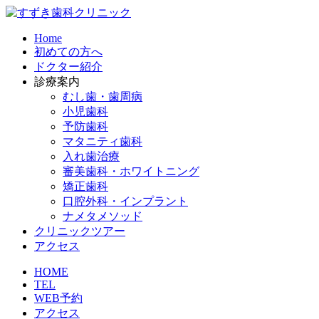
Home
初めての方へ
ドクター紹介
診療案内
むし歯・歯周病
小児歯科
予防歯科
マタニティ歯科​
入れ歯治療​
審美歯科・ホワイトニング​
矯正歯科​
口腔外科・インプラント​
ナメタメソッド
クリニックツアー
アクセス
HOME
TEL
WEB予約
アクセス