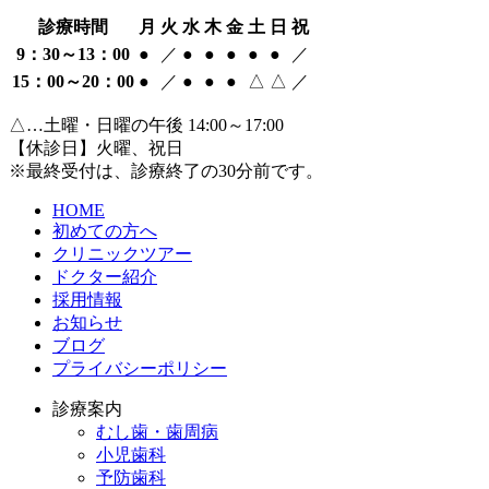
診療時間
月
火
水
木
金
土
日
祝
9：30～13：00
●
／
●
●
●
●
●
／
15：00～20：00
●
／
●
●
●
△
△
／
△…土曜・日曜の午後 14:00～17:00
【休診日】火曜、祝日
※最終受付は、診療終了の30分前です。
HOME
初めての方へ
クリニックツアー
ドクター紹介
採用情報
お知らせ
ブログ
プライバシーポリシー
診療案内
むし歯・歯周病
小児歯科
予防歯科