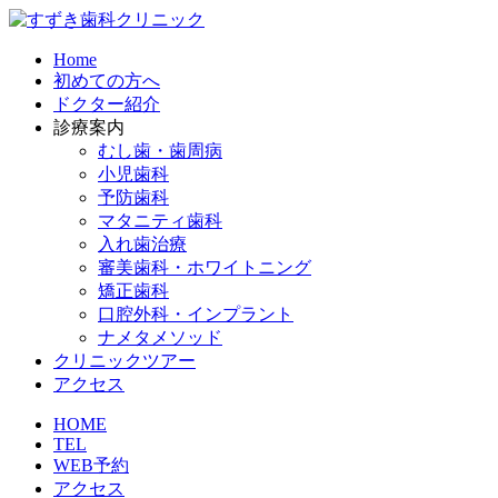
Home
初めての方へ
ドクター紹介
診療案内
むし歯・歯周病
小児歯科
予防歯科
マタニティ歯科​
入れ歯治療​
審美歯科・ホワイトニング​
矯正歯科​
口腔外科・インプラント​
ナメタメソッド
クリニックツアー
アクセス
HOME
TEL
WEB予約
アクセス