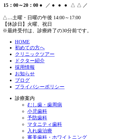
15：00～20：00
●
／
●
●
●
△
△
／
△…土曜・日曜の午後 14:00～17:00
【休診日】火曜、祝日
※最終受付は、診療終了の30分前です。
HOME
初めての方へ
クリニックツアー
ドクター紹介
採用情報
お知らせ
ブログ
プライバシーポリシー
診療案内
むし歯・歯周病
小児歯科
予防歯科
マタニティ歯科
入れ歯治療
審美歯科・ホワイトニング