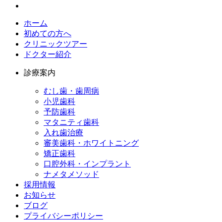
ホーム
初めての方へ
クリニックツアー
ドクター紹介
診療案内
むし歯・歯周病
小児歯科​
予防歯科​
マタニティ歯科​
入れ歯治療​
審美歯科・ホワイトニング​
矯正歯科​
口腔外科・インプラント​
ナメタメソッド
採用情報​
お知らせ​
ブログ​
プライバシーポリシー​