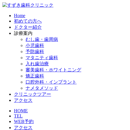
Home
初めての方へ
ドクター紹介
診療案内
むし歯・歯周病
小児歯科
予防歯科
マタニティ歯科​
入れ歯治療​
審美歯科・ホワイトニング​
矯正歯科​
口腔外科・インプラント​
ナメタメソッド
クリニックツアー
アクセス
HOME
TEL
WEB予約
アクセス