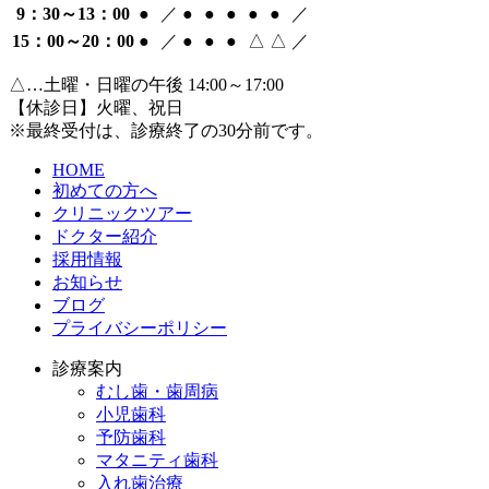
9：30～13：00
●
／
●
●
●
●
●
／
15：00～20：00
●
／
●
●
●
△
△
／
△…土曜・日曜の午後 14:00～17:00
【休診日】火曜、祝日
※最終受付は、診療終了の30分前です。
HOME
初めての方へ
クリニックツアー
ドクター紹介
採用情報
お知らせ
ブログ
プライバシーポリシー
診療案内
むし歯・歯周病
小児歯科
予防歯科
マタニティ歯科
入れ歯治療