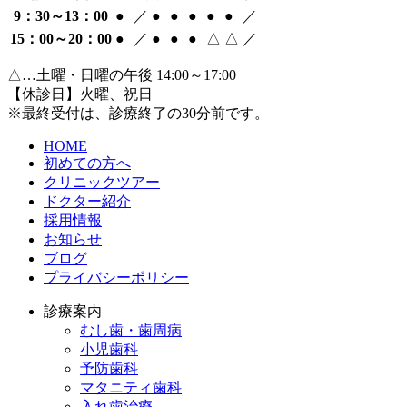
9：30～13：00
●
／
●
●
●
●
●
／
15：00～20：00
●
／
●
●
●
△
△
／
△…土曜・日曜の午後 14:00～17:00
【休診日】火曜、祝日
※最終受付は、診療終了の30分前です。
HOME
初めての方へ
クリニックツアー
ドクター紹介
採用情報
お知らせ
ブログ
プライバシーポリシー
診療案内
むし歯・歯周病
小児歯科
予防歯科
マタニティ歯科
入れ歯治療