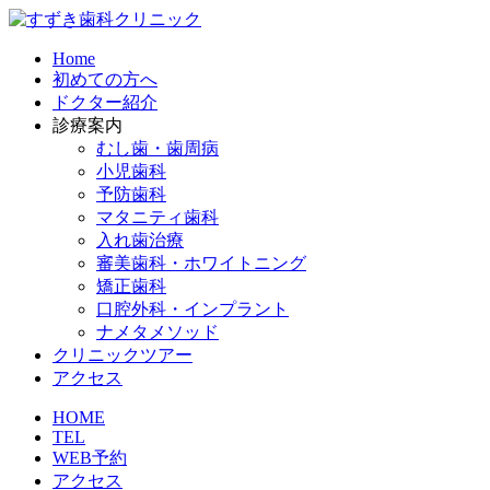
Home
初めての方へ
ドクター紹介
診療案内
むし歯・歯周病
小児歯科
予防歯科
マタニティ歯科​
入れ歯治療​
審美歯科・ホワイトニング​
矯正歯科​
口腔外科・インプラント​
ナメタメソッド
クリニックツアー
アクセス
HOME
TEL
WEB予約
アクセス